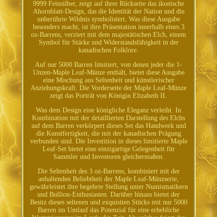
9999 Feinsilber, zeigt auf ihrer Rückseite das ikonische
Ahornblatt-Design, das die Identität der Nation und die
unberührte Wildnis symbolisiert. Was diese Ausgabe
besonders macht, ist ihre Präsentation innerhalb eines 3
oz-Barrens, verziert mit dem majestätischen Elch, einem
Symbol für Stärke und Widerstandsfähigkeit in der
kanadischen Folklore.
Auf nur 5000 Barren limitiert, von denen jeder die 1-
Unzen-Maple Leaf-Münze enthält, bietet diese Ausgabe
eine Mischung aus Seltenheit und künstlerischer
Anziehungskraft. Die Vorderseite der Maple Leaf-Münze
zeigt das Porträt von Königin Elizabeth II.
Was dem Design eine königliche Eleganz verleiht. In
Kombination mit der detaillierten Darstellung des Elchs
auf dem Barren verkörpert dieses Set das Handwerk und
die Kunstfertigkeit, die mit der kanadischen Prägung
verbunden sind. Die Investition in dieses limitierte Maple
Leaf-Set bietet eine einzigartige Gelegenheit für
Sammler und Investoren gleichermaßen.
Die Seltenheit des 3 oz-Barrens, kombiniert mit der
anhaltenden Beliebtheit der Maple Leaf-Münzserie,
gewährleistet ihre begehrte Stellung unter Numismatikern
und Bullion-Enthusiasten. Darüber hinaus bietet der
Besitz dieses seltenen und exquisiten Stücks mit nur 5000
Barren im Umlauf das Potenzial für eine erhebliche