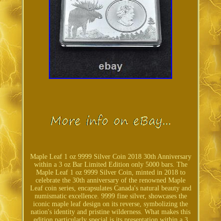
Maple Leaf 1 oz 9999 Silver Coin 2018 30th Anniversary
within a 3 oz Bar Limited Edition only 5000 bars. The
Maple Leaf 1 oz 9999 Silver Coin, minted in 2018 to
celebrate the 30th anniversary of the renowned Maple
Leaf coin series, encapsulates Canada's natural beauty and
numismatic excellence. 9999 fine silver, showcases the
iconic maple leaf design on its reverse, symbolizing the
nation's identity and pristine wilderness. What makes this
edition particularly special is its presentation within a 3