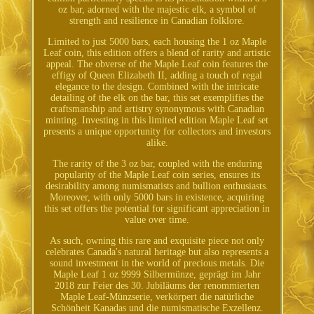
oz bar, adorned with the majestic elk, a symbol of
strength and resilience in Canadian folklore.
Limited to just 5000 bars, each housing the 1 oz Maple
Leaf coin, this edition offers a blend of rarity and artistic
appeal. The obverse of the Maple Leaf coin features the
effigy of Queen Elizabeth II, adding a touch of regal
elegance to the design. Combined with the intricate
detailing of the elk on the bar, this set exemplifies the
craftsmanship and artistry synonymous with Canadian
minting. Investing in this limited edition Maple Leaf set
presents a unique opportunity for collectors and investors
alike.
The rarity of the 3 oz bar, coupled with the enduring
popularity of the Maple Leaf coin series, ensures its
desirability among numismatists and bullion enthusiasts.
Moreover, with only 5000 bars in existence, acquiring
this set offers the potential for significant appreciation in
value over time.
As such, owning this rare and exquisite piece not only
celebrates Canada's natural heritage but also represents a
sound investment in the world of precious metals. Die
Maple Leaf 1 oz 9999 Silbermünze, geprägt im Jahr
2018 zur Feier des 30. Jubiläums der renommierten
Maple Leaf-Münzserie, verkörpert die natürliche
Schönheit Kanadas und die numismatische Exzellenz.