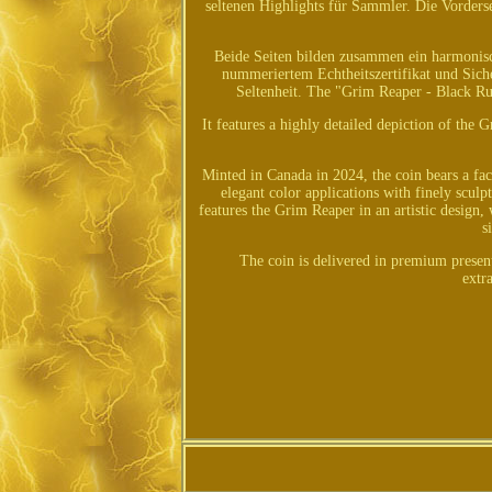
seltenen Highlights für Sammler. Die Vorders
Beide Seiten bilden zusammen ein harmonisc
nummeriertem Echtheitszertifikat und Sich
Seltenheit. The "Grim Reaper - Black Ruth
It features a highly detailed depiction of the
Minted in Canada in 2024, the coin bears a fac
elegant color applications with finely sculpt
features the Grim Reaper in an artistic design, 
s
The coin is delivered in premium present
extr