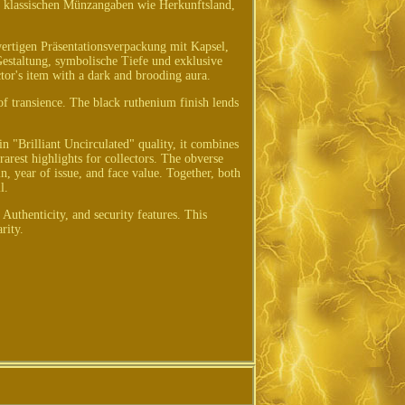
ie klassischen Münzangaben wie Herkunftsland,
ertigen Präsentationsverpackung mit Kapsel,
estaltung, symbolische Tiefe und exklusive
ctor's item with a dark and brooding aura.
of transience. The black ruthenium finish lends
n "Brilliant Uncirculated" quality, it combines
 rarest highlights for collectors. The obverse
in, year of issue, and face value. Together, both
l.
Authenticity, and security features. This
rity.