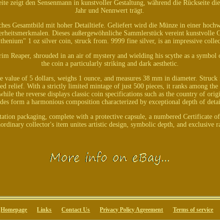
eite zeigt den Sensenmann in kunstvoller Gestaltung, während die Rückseite d
Jahr und Nennwert trägt.
hes Gesamtbild mit hoher Detailtiefe. Geliefert wird die Münze in einer hochw
erheitsmerkmalen. Dieses außergewöhnliche Sammlerstück vereint kunstvolle G
enium" 1 oz silver coin, struck from. 9999 fine silver, is an impressive colle
 Grim Reaper, shrouded in an air of mystery and wielding his scythe as a symbol 
the coin a particularly striking and dark aesthetic.
e value of 5 dollars, weighs 1 ounce, and measures 38 mm in diameter. Struck i
ed relief. With a strictly limited mintage of just 500 pieces, it ranks among the
while the reverse displays classic coin specifications such as the country of orig
ides form a harmonious composition characterized by exceptional depth of detai
ation packaging, complete with a protective capsule, a numbered Certificate of 
aordinary collector's item unites artistic design, symbolic depth, and exclusive ra
Homepage
Links
Contact Us
Privacy Policy Agreement
Terms of service