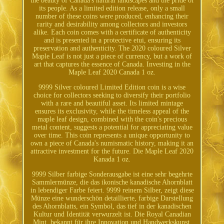
the beauty of Canada's natural landscapes and the pride of
its people. As a limited edition release, only a small
number of these coins were produced, enhancing their
rarity and desirability among collectors and investors
alike. Each coin comes with a certificate of authenticity
and is presented in a protective etui, ensuring its
preservation and authenticity. The 2020 coloured Silver
Maple Leaf is not just a piece of currency, but a work of
art that captures the essence of Canada. Investing in the
Maple Leaf 2020 Canada 1 oz.
9999 Silver coloured Limited Edition coin is a wise
choice for collectors seeking to diversify their portfolio
with a rare and beautiful asset. Its limited mintage
ensures its exclusivity, while the timeless appeal of the
maple leaf design, combined with the coin's precious
metal content, suggests a potential for appreciating value
over time. This coin represents a unique opportunity to
own a piece of Canada's numismatic history, making it an
attractive investment for the future. Die Maple Leaf 2020
Kanada 1 oz.
9999 Silber farbige Sonderausgabe ist eine sehr begehrte
Sammlermünze, die das ikonische kanadische Ahornblatt
in lebendiger Farbe feiert. 9999 reinem Silber, zeigt diese
Münze eine wunderschön detaillierte, farbige Darstellung
des Ahornblatts, ein Symbol, das tief in der kanadischen
Kultur und Identität verwurzelt ist. Die Royal Canadian
Mint, bekannt für ihre Innovation und Handwerkskunst,